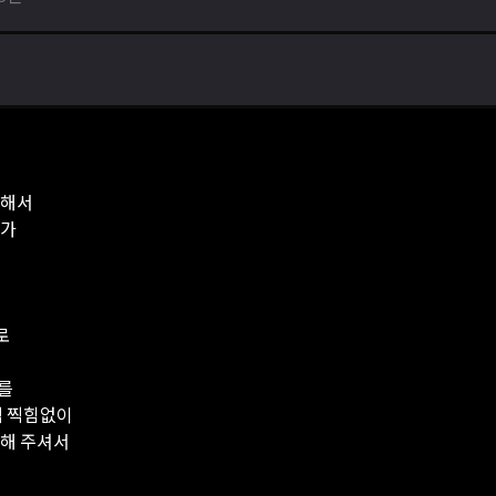
 해서
체가
로
를
벽 찍힘없이
동해 주셔서