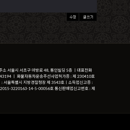
 주소 서울시 서초구 마방로 48, 통인빌딩 5층 ㅣ대표전화
81-43194 ㅣ 화물자동차운송주선사업허가증 : 제 230410호
 : 서울특별시 지방경찰청장 제 3543호ㅣ소득업신고증 :
015-3220163-14-5-00056호 통신판매업신고번호 : 제