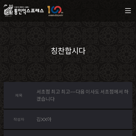
칭찬합시다
서초점 최고 최고~~다음 이사도 서초점에서 하
제목
겠습니다
김XX아
작성자