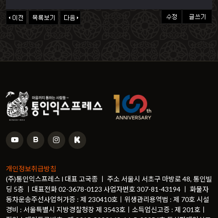
개인정보취급방침
(주)통인익스프레스 l 대표 고국종 ㅣ 주소 서울시 서초구 마방로 48, 통인빌
딩 5층 ㅣ대표전화 02-3678-0123 사업자번호 307-81-43194 ㅣ 화물자
동차운송주선사업허가증 : 제 230410호ㅣ위생관리용역법 : 제 70호 시설
경비 : 서울특별시 지방경찰청장 제 3543호ㅣ소득업신고증 : 제 201호ㅣ