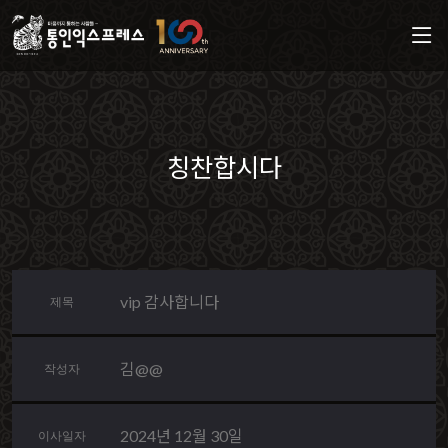
칭찬합시다
vip 감사합니다
제목
김@@
작성자
2024년 12월 30일
이사일자