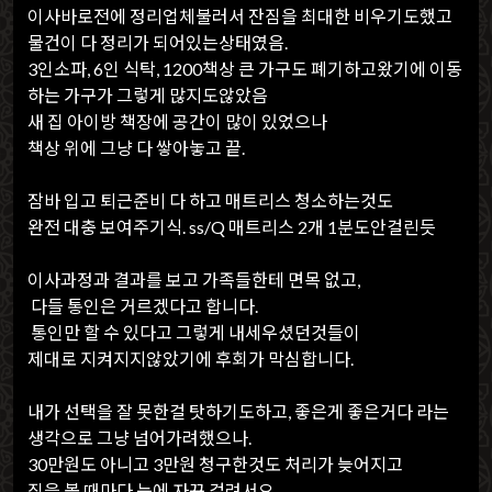
이사바로전에 정리업체불러서 잔짐을 최대한 비우기도했고
물건이 다 정리가 되어있는상태였음.
3인소파, 6인 식탁, 1200책상 큰 가구도 폐기하고왔기에 이동
하는 가구가 그렇게 많지도않았음
새 집 아이방 책장에 공간이 많이 있었으나
책상 위에 그냥 다 쌓아놓고 끝.
잠바 입고 퇴근준비 다 하고 매트리스 청소하는것도
완전 대충 보여주기식. ss/Q 매트리스 2개 1분도안걸린듯
이사과정과 결과를 보고 가족들한테 면목 없고,
다들 통인은 거르겠다고 합니다.
통인만 할 수 있다고 그렇게 내세우셨던것들이
제대로 지켜지지않았기에 후회가 막심합니다.
내가 선택을 잘 못한걸 탓하기도하고, 좋은게 좋은거다 라는
생각으로 그냥 넘어가려했으나.
30만원도 아니고 3만원 청구한것도 처리가 늦어지고
집을 볼 때마다 눈에 자꾸 걸려서요.