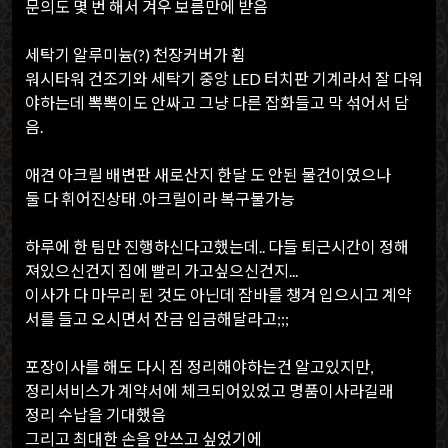
문의도 몇 번 해서 겨우 보름만에 받음
세탁기 알루미늄(?) 천장커버가 휨
워시타워 건조기와 세탁기 중앙 LED 터치판 기계라서 잘 다워
야하는데 뽁뽁이도 안싸고 그냥 다른 잡화들고 막 섞어서 담
음.
애견 아크릴 배변판 새로산지 한달 도 안된 물건이였으나
둘 다 휘어진상태 .아크릴이라 복구불가능
하루에 한 팀만 진행하신다고했는데.. 다들 퇴근시간이 정해
져있으신건지 집에 빨리 가고싶으신건지...
이사가 다 마무리 된 것도 아닌데 잠바를 챙겨 입으시고 계약
서를 들고 오시면서 잔금 입금해달라고;;;
포장이사를 해도 다시 짐 정리해야하는건 알고있지만,
정리서비스가 계약서에 체크되어있었고 명품이사라길래
정리 수납을 기대했음
그리고 최대한 손을 안쓰고 싶었기에