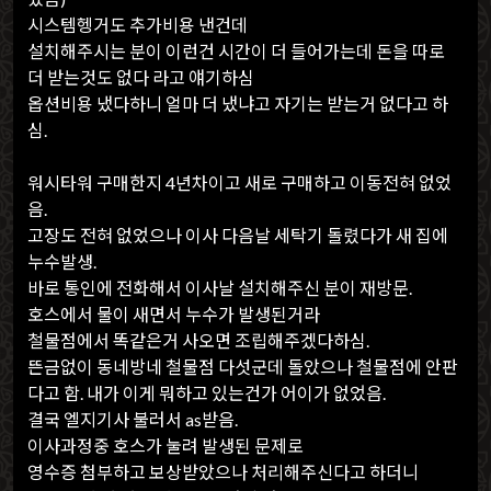
시스템헹거도 추가비용 낸건데
설치해주시는 분이 이런건 시간이 더 들어가는데 돈을 따로
더 받는것도 없다 라고 얘기하심
옵션비용 냈다하니 얼마 더 냈냐고 자기는 받는거 없다고 하
심.
워시타워 구매한지 4년차이고 새로 구매하고 이동전혀 없었
음.
고장도 전혀 없었으나 이사 다음날 세탁기 돌렸다가 새 집에
누수발생.
바로 통인에 전화해서 이사날 설치해주신 분이 재방문.
호스에서 물이 새면서 누수가 발생된거라
철물점에서 똑같은거 사오면 조립해주겠다하심.
뜬금없이 동네방네 철물점 다섯군데 돌았으나 철물점에 안판
다고 함. 내가 이게 뭐하고 있는건가 어이가 없었음.
결국 엘지기사 불러서 as받음.
이사과정중 호스가 눌려 발생된 문제로
영수증 첨부하고 보상받았으나 처리해주신다고 하더니