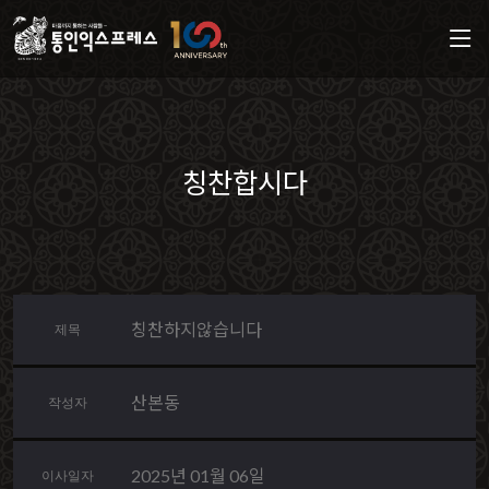
칭찬합시다
칭찬하지않습니다
제목
산본동
작성자
2025년 01월 06일
이사일자