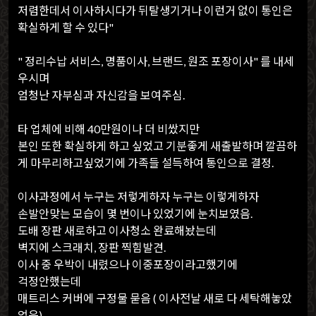
저렴한데서 이사하시다가 뒤탈생기거나 이런거 없이 통인은
확실하게 할 수 있다"
" 정리수납 서비스, 명품이사, 브랜드, 원조 포장이사" 를 내세
우시며
엄청난 자부심과 자신감을 보여주심.
타 업체에 비해 40만원이나 더 비쌌지만
본인 또한 확실하게 하고 싶었고 기분좋게 새출발하며 깔끔하
게 마무리하고싶었기에 가족들 설득하여 통인으로 결정.
이사과정에서 누구는 저렇게하자 누구는 이렇게하자
손발안맞는 모습이 몇 번이나 있었기에 눈치보였음.
도배 장판 새로하고 이사청소 완료해놨는데
벽지에 스크래치, 장판 찍힘발견.
이사 중 우박이 내렸으나 이중포장이라고했기에
걱정안했는데
매트리스 커버에 구정물 묻음 ( 이사전날 새로 다 세탁해놓았
었음)