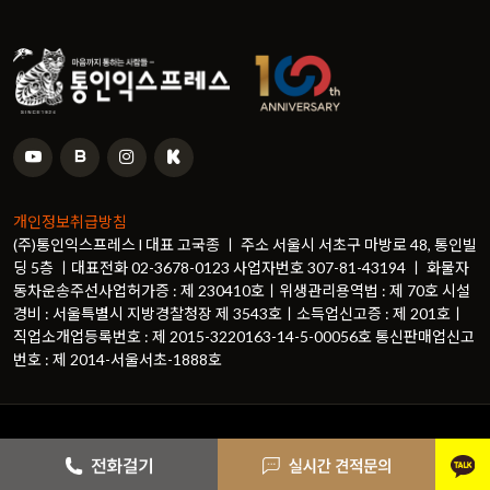
개인정보취급방침
(주)통인익스프레스 l 대표 고국종 ㅣ 주소 서울시 서초구 마방로 48, 통인빌
딩 5층 ㅣ대표전화 02-3678-0123 사업자번호 307-81-43194 ㅣ 화물자
동차운송주선사업허가증 : 제 230410호ㅣ위생관리용역법 : 제 70호 시설
경비 : 서울특별시 지방경찰청장 제 3543호ㅣ소득업신고증 : 제 201호ㅣ
직업소개업등록번호 : 제 2015-3220163-14-5-00056호 통신판매업신고
번호 : 제 2014-서울서초-1888호
© Copyright
통인익스프레스
. All Rights Reserved
카카