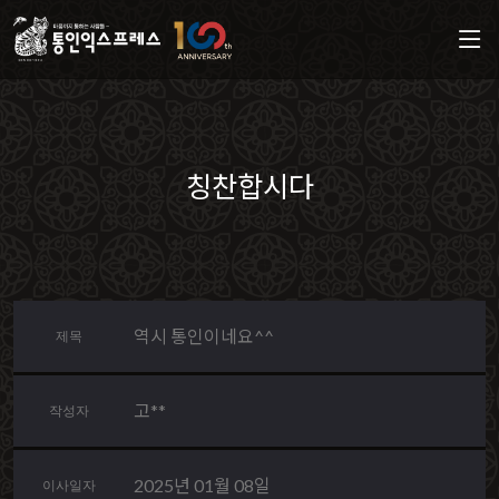
칭찬합시다
역시 통인이네요^^
제목
고**
작성자
2025년 01월 08일
이사일자