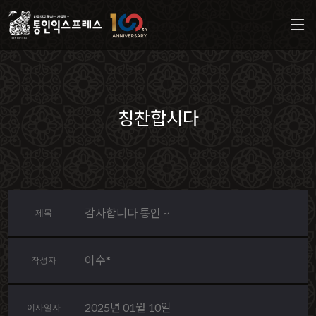
칭찬합시다
감사합니다 통인 ~
제목
이수*
작성자
2025년 01월 10일
이사일자