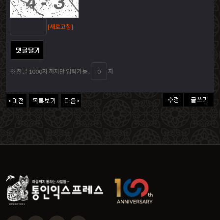
[새로고침]
※ 한글 1000자 까지만 입력가능 :
자