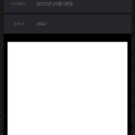
2025년 03월 08일
이사일자
2047
조회수
이저는 이번에 서초에서 용산으로 이사를
하게 되었는데 이번에 알게된 현장관리감
독 서비스가 있단걸 알게되었네요. 저는 매
일 바빠서 화장실도 참고 일할 정도인데 이
사를 준비할 때, 어디서부터 시작해야 할지
막막햇었거든요. 새로운 공간을 어떻게 만
들지도 막막해서 현장관리를 무브제서비스
에서 한다기에 맡겨 보았습니다.
그런데 이건 이용안해본 분들에게 정말 꼭
추천해야겠다는 글을 올리려고 이렇게 방