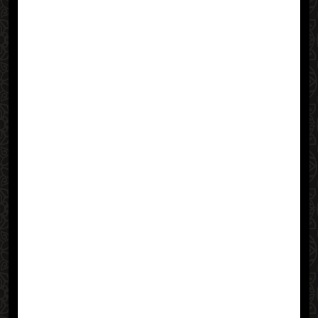
문합니다.
이사 당일 저는 출근을 해야
했기에,
무브제 디렉터에게 비용을 지
불하면서 현장관리감독을 요청드렸어
요. 그랬더니 작업자들의 동선을 관리
하고, 제가 미리 요구했던 사항들을 잘
반영해서 현장을 잘 구현했더라구요.
제가 현장에 있지 않아도, 모든 상황을
사진과 메시지로 실시간으로 공유받을
수 있어 가능했습니다.
무브제를 선택한건 최고의 한 수 였습니다.
글을 보시는 분들께서도 바쁘셔서 본인이
집에 못 있으시면 아내분에게 맡기지 마시
고, 꼭 한 번 이용해 보세요. 이래서 우리 남
편이 최고네~~ 할 겁니다.