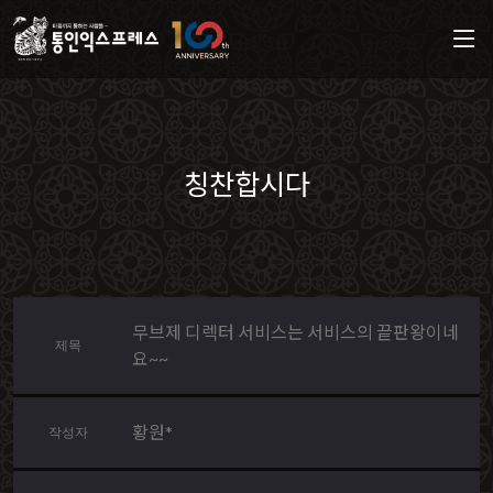
칭찬합시다
무브제 디렉터 서비스는 서비스의 끝판왕이네
제목
요~~
황원*
작성자