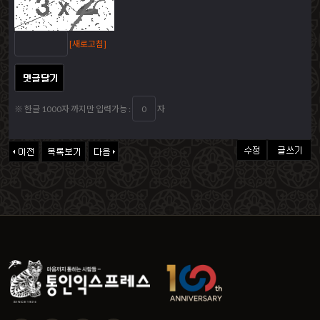
[새로고침]
※ 한글 1000자 까지만 입력가능 :
자