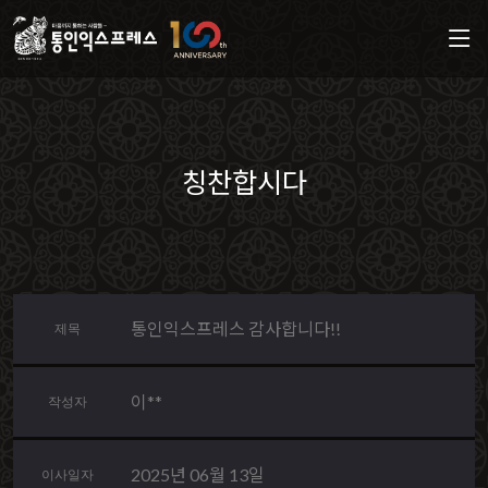
칭찬합시다
통인익스프레스 감사합니다!!
제목
이**
작성자
2025년 06월 13일
이사일자