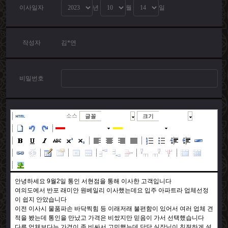
이사일자
년
월
일
작성자
김*연
비밀번호
소스
글꼴
크기