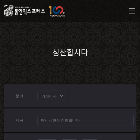
칭찬합시다
분야
제목