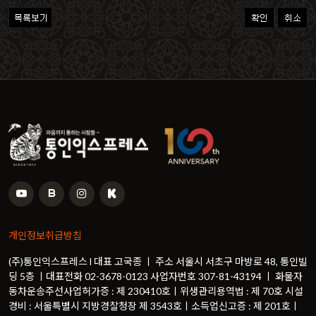
개인정보취급방침
(주)통인익스프레스 l 대표 고국종 ㅣ 주소 서울시 서초구 마방로 48, 통인빌
딩 5층 ㅣ대표전화 02-3678-0123 사업자번호 307-81-43194 ㅣ 화물자
동차운송주선사업허가증 : 제 230410호ㅣ위생관리용역법 : 제 70호 시설
경비 : 서울특별시 지방경찰청장 제 3543호ㅣ소득업신고증 : 제 201호ㅣ