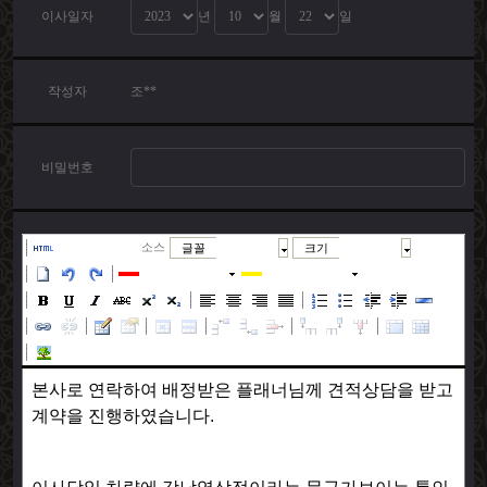
이사일자
년
월
일
작성자
조**
비밀번호
소스
글꼴
크기