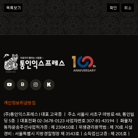
개인정보취급방침
(주)통인익스프레스 l 대표 고국종 ㅣ 주소 서울시 서초구 마방로 48, 통인빌
딩 5층 ㅣ대표전화 02-3678-0123 사업자번호 307-81-43194 ㅣ 화물자
동차운송주선사업허가증 : 제 230410호ㅣ위생관리용역법 : 제 70호 시설
경비 : 서울특별시 지방경찰청장 제 3543호ㅣ소득업신고증 : 제 201호ㅣ