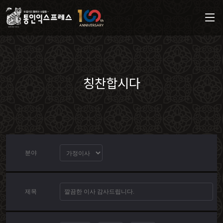
칭찬합시다
분야
제목