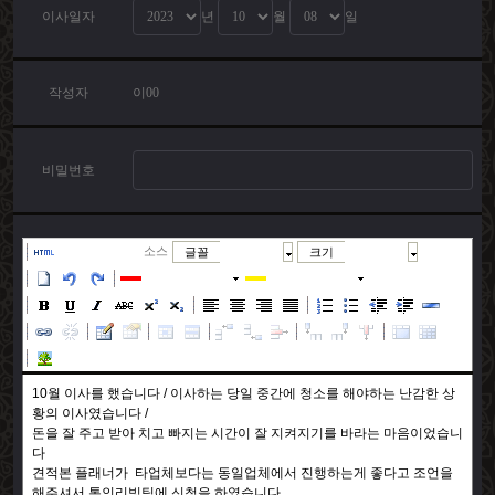
이사일자
년
월
일
작성자
이00
비밀번호
소스
글꼴
크기