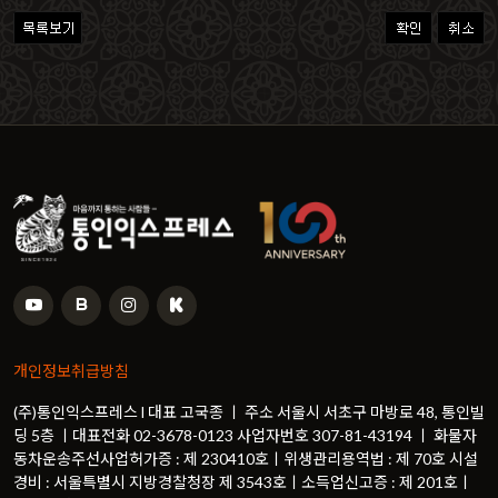
개인정보취급방침
(주)통인익스프레스 l 대표 고국종 ㅣ 주소 서울시 서초구 마방로 48, 통인빌
딩 5층 ㅣ대표전화 02-3678-0123 사업자번호 307-81-43194 ㅣ 화물자
동차운송주선사업허가증 : 제 230410호ㅣ위생관리용역법 : 제 70호 시설
경비 : 서울특별시 지방경찰청장 제 3543호ㅣ소득업신고증 : 제 201호ㅣ