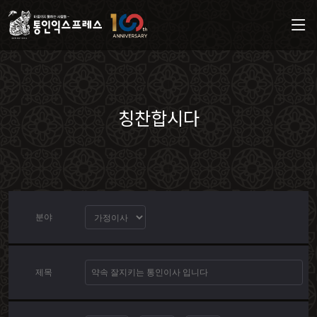
칭찬합시다
분야
제목