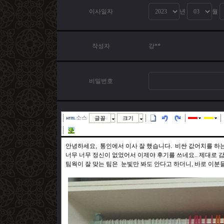
이사일자
년
월
작성자
강**
비밀번호
소스
글꼴
크기