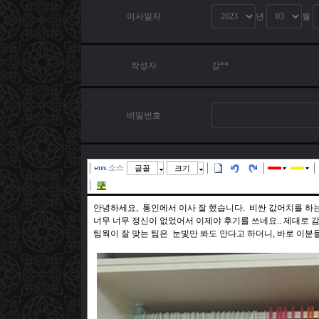
이사일자
년
월
작성자
강**
비밀번호
소스
글꼴
크기