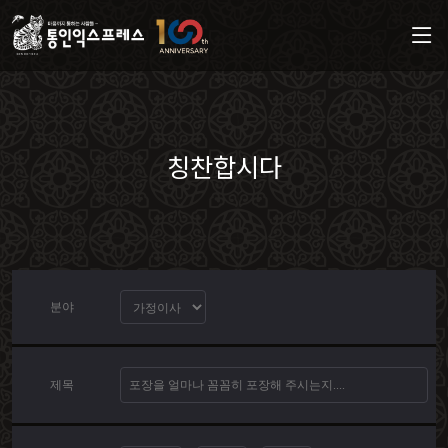
칭찬합시다
분야
제목