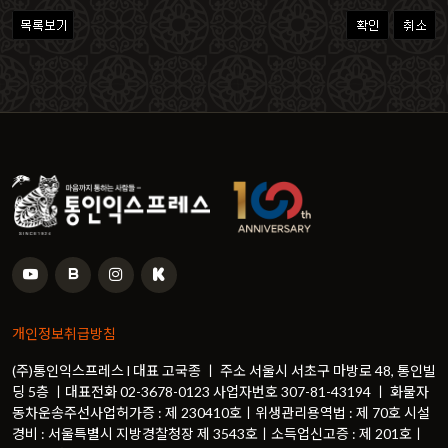
개인정보취급방침
(주)통인익스프레스 l 대표 고국종 ㅣ 주소 서울시 서초구 마방로 48, 통인빌
딩 5층 ㅣ대표전화 02-3678-0123 사업자번호 307-81-43194 ㅣ 화물자
동차운송주선사업허가증 : 제 230410호ㅣ위생관리용역법 : 제 70호 시설
경비 : 서울특별시 지방경찰청장 제 3543호ㅣ소득업신고증 : 제 201호ㅣ