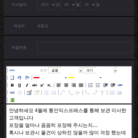
이사일자
년
월
일
작성자
초등교
비밀번호
소스
글꼴
크기