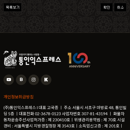
개인정보취급방침
(주)통인익스프레스 l 대표 고국종 ㅣ 주소 서울시 서초구 마방로 48, 통인빌
딩 5층 ㅣ대표전화 02-3678-0123 사업자번호 307-81-43194 ㅣ 화물자
동차운송주선사업허가증 : 제 230410호ㅣ위생관리용역법 : 제 70호 시설
경비 : 서울특별시 지방경찰청장 제 3543호ㅣ소득업신고증 : 제 201호ㅣ