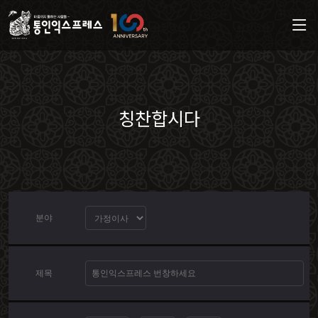
칭찬합시다
분야
제목