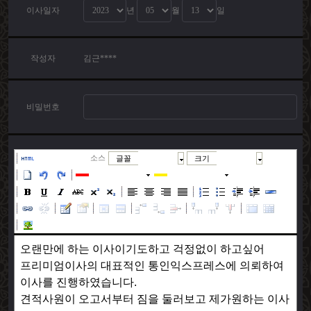
이사일자
년
월
일
작성자
김근****
비밀번호
소스
글꼴
크기