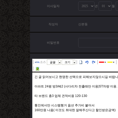
이사일자
년
월
작성자
산본동
비밀번호
소스
글꼴
크기