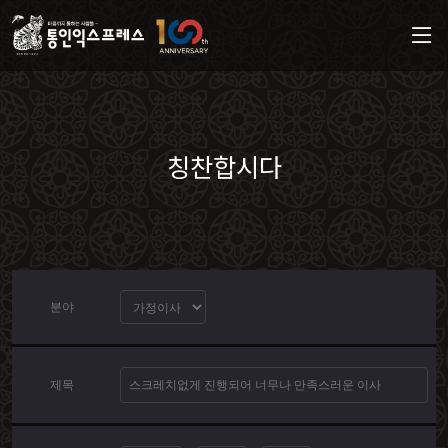
칭찬합시다
분야
제목