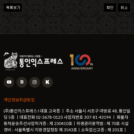
개인정보취급방침
(주)통인익스프레스 l 대표 고국종 ㅣ 주소 서울시 서초구 마방로 48, 통인빌
딩 5층 ㅣ대표전화 02-3678-0123 사업자번호 307-81-43194 ㅣ 화물자
동차운송주선사업허가증 : 제 230410호ㅣ위생관리용역법 : 제 70호 시설
경비 : 서울특별시 지방경찰청장 제 3543호ㅣ소득업신고증 : 제 201호ㅣ