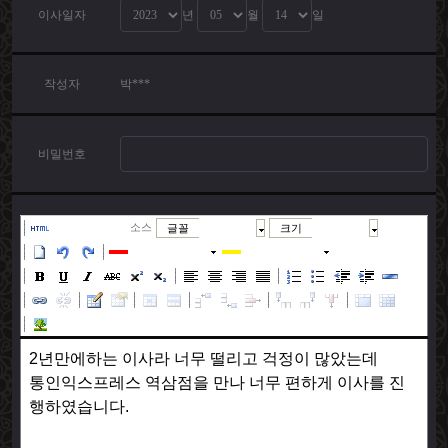
이사일자
년
월
일
작성자
박***
비밀번호
소스
글꼴
크기