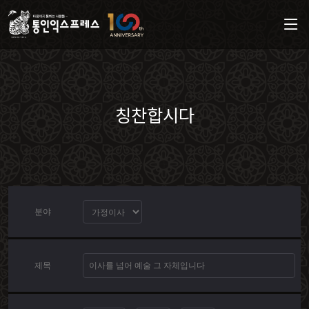
칭찬합시다
분야
제목