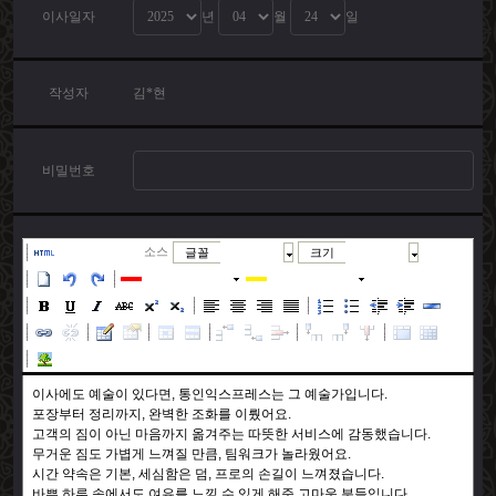
이사일자
년
월
일
작성자
김*현
비밀번호
소스
글꼴
크기