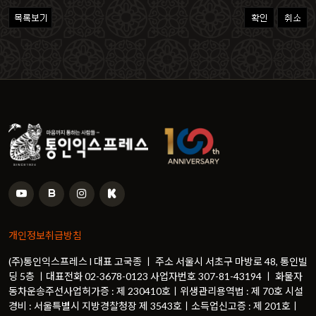
개인정보취급방침
(주)통인익스프레스 l 대표 고국종 ㅣ 주소 서울시 서초구 마방로 48, 통인빌
딩 5층 ㅣ대표전화 02-3678-0123 사업자번호 307-81-43194 ㅣ 화물자
동차운송주선사업허가증 : 제 230410호ㅣ위생관리용역법 : 제 70호 시설
경비 : 서울특별시 지방경찰청장 제 3543호ㅣ소득업신고증 : 제 201호ㅣ