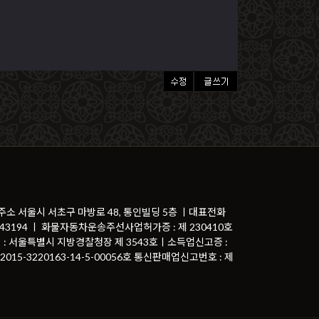
 주소 서울시 서초구 마방로 48, 통인빌딩 5층 ㅣ대표전화
81-43194 ㅣ 화물자동차운송주선사업허가증 : 제 230410호
 : 서울특별시 지방경찰청장 제 3543호ㅣ소득업신고증 :
015-3220163-14-5-00056호 통신판매업신고번호 : 제